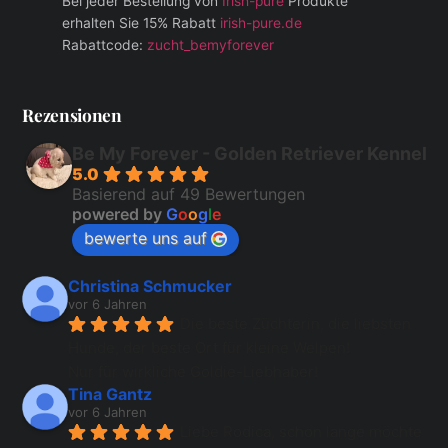
Bei jeder Bestellung von
Irish-pure
Produkte
erhalten Sie 15% Rabatt
irish-pure.de
Rabattcode:
zucht_bemyforever
Rezensionen
Be My Forever - Golden Retriever Kennel
5.0
Basierend auf 49 Bewertungen
powered by
G
o
o
g
l
e
bewerte uns auf
Christina Schmucker
vor 6 Jahren
Die beste Züchterin, die liebsten 
Hunde, der beste Ort für kleine Welpen!
Nur für wirkliche Goldie-Liebhaber!
Tina Gantz
vor 6 Jahren
Liebe Rodica, schon lange möchte 