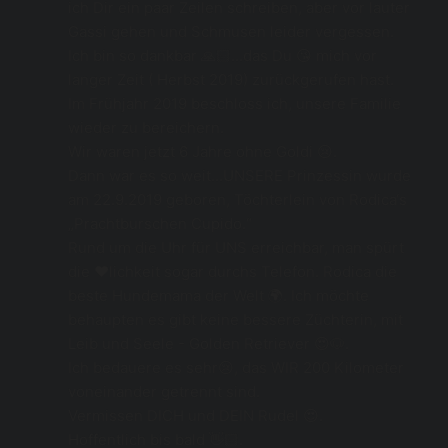
ich Dir ein paar Zeilen schreiben, aber vor lauter 
Gassi gehen und Schmusen leider vergessen.
Ich bin so dankbar 🙏🏻...das Du 😘 mich vor 
langer Zeit ( Herbst 2019) zurückgerufen hast.
Im Frühjahr 2019 beschloss ich, unsere Familie 
wieder zu bereichern.
Wir waren jetzt 6 Jahre ohne Goldi 😢.
Dann war es so weit...UNSERE Prinzessin wurde 
am 22.9.2019 geboren, Töchterlein von Rodica‘s 
„Prachtburschen Cupido.“
Rund um die Uhr für UNS erreichbar, man spürt 
die ❤️lichkeit sogar durchs Telefon. Rodica die 
beste Hundemama der Welt 🌍. Ich möchte 
behaupten es gibt keine bessere Züchterin, mit 
Leib und Seele - Golden Retriever 😍🐶.
Ich bedauere es sehr😢, das WIR 200 Kilometer 
voneinander getrennt sind.
Vermissen DICH und DEIN Rudel 😍.
Hoffentlich bis bald 👋🏻.