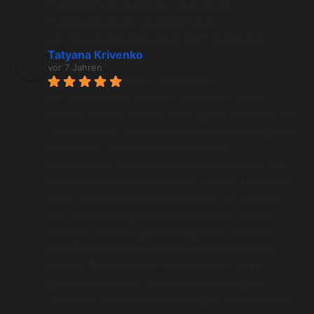
HundetrainerAusweis für gewaltfreie 
Hundeausbildung gesendet habe
Leo Slavata Mauerbach bei Wien Österreich
Tatyana Krivenko
vor 7 Jahren
Hallo allerseits!!!!
Wir haben unser Theodor von einer Familie, 
wessen Hündin Welpen von Cupido, der Rüde, der 
Züchterin und Zuchtwartin Rodica Salmen, gehört, 
bekommen hat. Rodica hat die kleine 
Hundefamilie, ihre Besitzer und uns betreut. Sie 
betreut und hilft uns weiterhin und ich kann mich, 
wenn ich fragen habe, jederzeit an sie wenden.  
Für Hundeanfänger so wie wir es sind, ist das 
natürlich sehr gut. Es beruhigt mich zu wissen, 
dass Rodica uns hilft und helfen wird und das 
obwohl Theodor nicht zu einem ihrer Würfe 
gehört. Man merkt, dass sie eine sehr gute 
Züchterin, die sich mit Hunden gut auskennt und 