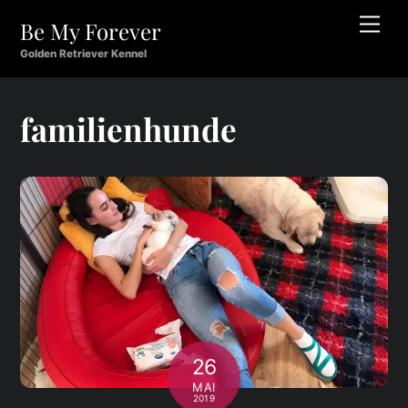
Skip
Men
Be My Forever
to
content
Golden Retriever Kennel
familienhunde
26
MAI
2019