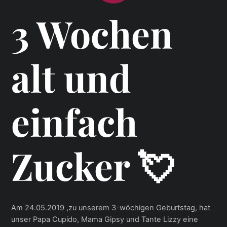
3 Wochen
alt und
einfach
Zucker 💘
Am 24.05.2019 ,zu unserem 3-wöchigen Geburtstag, hat
unser Papa Cupido, Mama Gipsy und Tante Lizzy eine