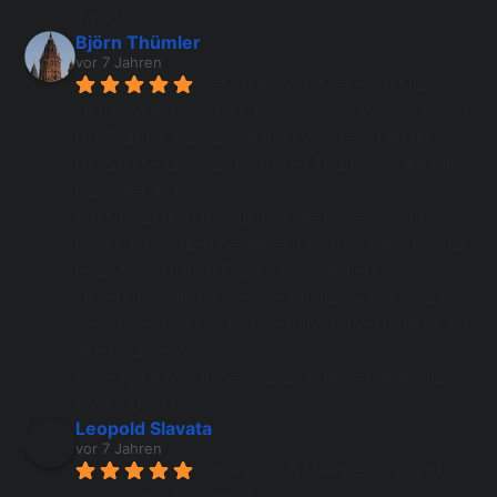
Tina Gantz
Björn Thümler
vor 7 Jahren
Sehr gute, erfahrene Züchterin. 
Optimale Aufzuchtsbedingungen im Wohnzimmer! 
Die Welpen werden auf liebevollste Art an die 
Geräusche und den normalen Trubel des Alltags 
herangeführt. 
Auch nach der Übergabe in die neue Familie 
bleibt der Kontakt bestehen und man kann Rodica 
jederzeit mit allen Fragen bombardieren. 
Unsere Hündin ist wie ihre Mutter wunderhübsch, 
wesensfest, absolut kinderlieb und verträglich mit 
allen Hunden! 
Wir empfehlen diese Züchterin ganz klar weiter! 
Vielen Dank!
Leopold Slavata
vor 7 Jahren
Galaxy war 5 Monate als er 2014 
zu uns nach Österreich gekommen ist 