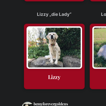
Lizzy „die Lady“
Lo
Lizzy
bemyforevergoldens