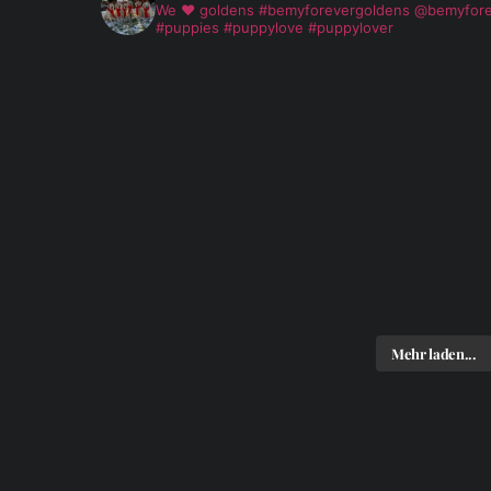
We ❤️ goldens
#bemyforevergoldens @bemyforeve
#puppies #puppylove #puppylover
Mehr laden...