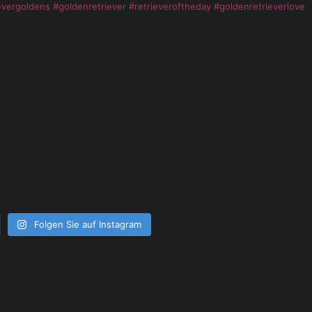
rgoldens #goldenretriever #retrieveroftheday #goldenretrieverlove
Folgen Sie auf Instagram