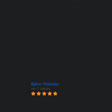
erreichbar, man spürt die ❤️
lichkeit sogar durchs Telefon. 
Rodica die beste Hundemama 
der Welt 🌍. Ich möchte 
behaupten es gibt keine 
bessere Züchterin, mit Leib und 
Seele - Golden Retriever 😍🐶.
Ich bedauere es sehr😢, das WIR 
200 Kilometer voneinander 
getrennt sind.
Vermissen DICH und DEIN Rudel 
😍.
Hoffentlich bis bald 👋🏻.
Tina Gantz
Björn Thümler
vor 7 Jahren
Sehr gute, 
erfahrene Züchterin. Optimale 
Aufzuchtsbedingungen im 
Wohnzimmer! Die Welpen 