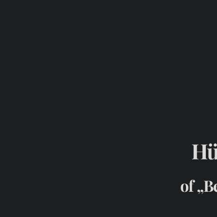
Hü
of „B