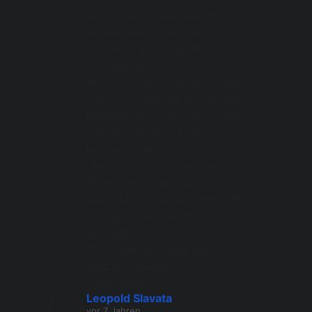
werden auf liebevollste Art an 
die Geräusche und den 
normalen Trubel des Alltags 
herangeführt. 
Auch nach der Übergabe in die 
neue Familie bleibt der Kontakt 
bestehen und man kann Rodica 
jederzeit mit allen Fragen 
bombardieren. 
Unsere Hündin ist wie ihre 
Mutter wunderhübsch, 
wesensfest, absolut kinderlieb 
und verträglich mit allen 
Hunden! 
Wir empfehlen diese Züchterin 
ganz klar weiter! 
Vielen Dank!
Leopold Slavata
vor 7 Jahren