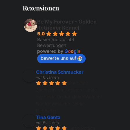
Rezensionen
Be My Forever - Golden
Retriever Kennel
5.0
Basierend auf 49
Bewertungen
powered by
G
o
o
g
l
e
bewerte uns auf
Christina Schmucker
vor 6 Jahren
Die beste 
Züchterin, die liebsten Hunde, 
der beste Ort für kleine Welpen!
Nur für wirkliche Goldie-
Liebhaber!
Tina Gantz
vor 6 Jahren
Liebe Rodica, 