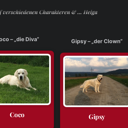
nf verschiedenen Charakteren & … Helga
oco – „die Diva“
Gipsy – „der Clown“
Coco
Gipsy