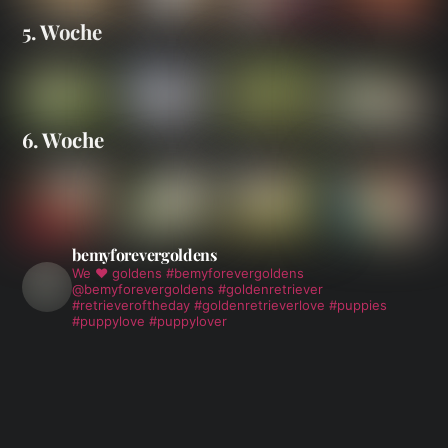
5. Woche
6. Woche
bemyforevergoldens
We ❤️ goldens
#bemyforevergoldens
@bemyforevergoldens #goldenretriever
#retrieveroftheday #goldenretrieverlove #puppies
#puppylove #puppylover