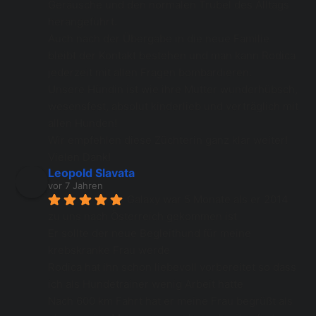
Geräusche und den normalen Trubel des Alltags 
herangeführt. 
Auch nach der Übergabe in die neue Familie 
bleibt der Kontakt bestehen und man kann Rodica 
jederzeit mit allen Fragen bombardieren. 
Unsere Hündin ist wie ihre Mutter wunderhübsch, 
wesensfest, absolut kinderlieb und verträglich mit 
allen Hunden! 
Wir empfehlen diese Züchterin ganz klar weiter! 
Vielen Dank!
Leopold Slavata
vor 7 Jahren
Galaxy war 5 Monate als er 2014 
zu uns nach Österreich gekommen ist 
Er sollte der neue Begleithund für meine 
krebskranke Frau werde 
Rodica hat ihn schon liebevoll vorbereitet so dass 
ich als Hundetrainer wenig Arbeit hatte 
Nach 600 km Fahrt hat er meine Frau begrüßt als 