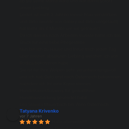
ob sie seine Mama wäre und war damit sofort 
unser Liebling 
Leider ist nach 3 Jahren meine Frau verstorben 
und Gelo (wurde von Galaxy auf Gelo umgetauft) 
hat mehr als 6 Monate um sie getrauert 
Da ich damals noch Arbeiten musste hatte ich das 
Glück für eine liebe Pflegestelle
Nun bin ich zu Hause und freue mich jeden Tag 
über meinen absoluten Liebling welchen ich von 
Rodica bekommen habe 
Sie ist für Ihre Welpen sehr verantwortungsvoll 
und ich hab Gelo erst nach Österreich bekommen 
nachdem ich Ihr eine Kopie meines 
HundetrainerAusweis für gewaltfreie 
Hundeausbildung gesendet habe
Leo Slavata Mauerbach bei Wien Österreich
Tatyana Krivenko
vor 7 Jahren
Hallo allerseits!!!!
Wir haben unser Theodor von einer Familie, 