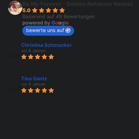
Be My Forever - Golden Retriever Kennel
5.0
Basierend auf 49 Bewertungen
powered by
G
o
o
g
l
e
bewerte uns auf
Christina Schmucker
vor 6 Jahren
Die beste Züchterin, die liebsten 
Hunde, der beste Ort für kleine Welpen!
Nur für wirkliche Goldie-Liebhaber!
Tina Gantz
vor 6 Jahren
Liebe Rodica, schon lange möchte 
ich Dir ein paar Zeilen schreiben, aber vor lauter 
Gassi gehen und Schmusen leider vergessen.
Ich bin so dankbar 🙏🏻...das Du 😘 mich vor 
langer Zeit ( Herbst 2019) zurückgerufen hast.
Im Frühjahr 2019 beschloss ich, unsere Familie 
wieder zu bereichern.