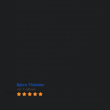
Wir waren jetzt 6 Jahre ohne Goldi 😢.
Dann war es so weit...UNSERE Prinzessin wurde 
am 22.9.2019 geboren, Töchterlein von Rodica‘s 
„Prachtburschen Cupido.“
Rund um die Uhr für UNS erreichbar, man spürt 
die ❤️lichkeit sogar durchs Telefon. Rodica die 
beste Hundemama der Welt 🌍. Ich möchte 
behaupten es gibt keine bessere Züchterin, mit 
Leib und Seele - Golden Retriever 😍🐶.
Ich bedauere es sehr😢, das WIR 200 Kilometer 
voneinander getrennt sind.
Vermissen DICH und DEIN Rudel 😍.
Hoffentlich bis bald 👋🏻.
Tina Gantz
Björn Thümler
vor 7 Jahren
Sehr gute, erfahrene Züchterin. 
Optimale Aufzuchtsbedingungen im Wohnzimmer! 
Die Welpen werden auf liebevollste Art an die 