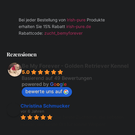
Bei jeder Bestellung von
Irish-pure
Produkte
erhalten Sie 15% Rabatt
irish-pure.de
Rabattcode:
zucht_bemyforever
Rezensionen
Be My Forever - Golden Retriever Kennel
5.0
Basierend auf 49 Bewertungen
powered by
G
o
o
g
l
e
bewerte uns auf
Christina Schmucker
vor 6 Jahren
Die beste Züchterin, die liebsten 
Hunde, der beste Ort für kleine Welpen!
Nur für wirkliche Goldie-Liebhaber!