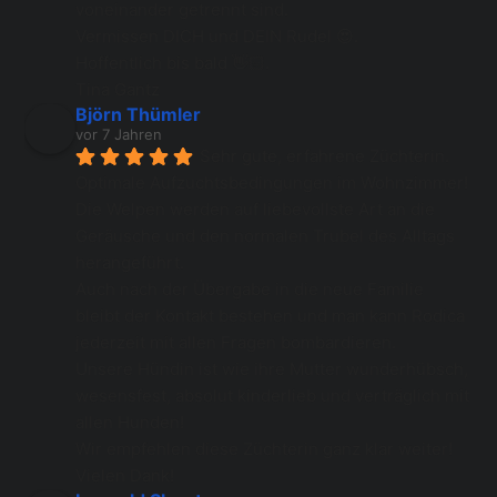
voneinander getrennt sind.
Vermissen DICH und DEIN Rudel 😍.
Hoffentlich bis bald 👋🏻.
Tina Gantz
Björn Thümler
vor 7 Jahren
Sehr gute, erfahrene Züchterin. 
Optimale Aufzuchtsbedingungen im Wohnzimmer! 
Die Welpen werden auf liebevollste Art an die 
Geräusche und den normalen Trubel des Alltags 
herangeführt. 
Auch nach der Übergabe in die neue Familie 
bleibt der Kontakt bestehen und man kann Rodica 
jederzeit mit allen Fragen bombardieren. 
Unsere Hündin ist wie ihre Mutter wunderhübsch, 
wesensfest, absolut kinderlieb und verträglich mit 
allen Hunden! 
Wir empfehlen diese Züchterin ganz klar weiter! 
Vielen Dank!