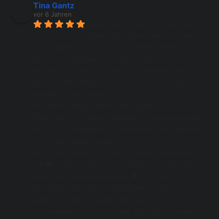
Tina Gantz
vor 6 Jahren
Liebe Rodica, schon lange möchte 
ich Dir ein paar Zeilen schreiben, aber vor lauter 
Gassi gehen und Schmusen leider vergessen.
Ich bin so dankbar 🙏🏻...das Du 😘 mich vor 
langer Zeit ( Herbst 2019) zurückgerufen hast.
Im Frühjahr 2019 beschloss ich, unsere Familie 
wieder zu bereichern.
Wir waren jetzt 6 Jahre ohne Goldi 😢.
Dann war es so weit...UNSERE Prinzessin wurde 
am 22.9.2019 geboren, Töchterlein von Rodica‘s 
„Prachtburschen Cupido.“
Rund um die Uhr für UNS erreichbar, man spürt 
die ❤️lichkeit sogar durchs Telefon. Rodica die 
beste Hundemama der Welt 🌍. Ich möchte 
behaupten es gibt keine bessere Züchterin, mit 
Leib und Seele - Golden Retriever 😍🐶.
Ich bedauere es sehr😢, das WIR 200 Kilometer 