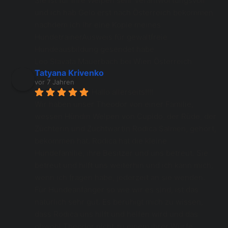
Sie ist für Ihre Welpen sehr verantwortungsvoll 
und ich hab Gelo erst nach Österreich bekommen 
nachdem ich Ihr eine Kopie meines 
HundetrainerAusweis für gewaltfreie 
Hundeausbildung gesendet habe
Leo Slavata Mauerbach bei Wien Österreich
Tatyana Krivenko
vor 7 Jahren
Hallo allerseits!!!!
Wir haben unser Theodor von einer Familie, 
wessen Hündin Welpen von Cupido, der Rüde, der 
Züchterin und Zuchtwartin Rodica Salmen, gehört, 
bekommen hat. Rodica hat die kleine 
Hundefamilie, ihre Besitzer und uns betreut. Sie 
betreut und hilft uns weiterhin und ich kann mich, 
wenn ich fragen habe, jederzeit an sie wenden.  
Für Hundeanfänger so wie wir es sind, ist das 
natürlich sehr gut. Es beruhigt mich zu wissen, 
dass Rodica uns hilft und helfen wird und das 
obwohl Theodor nicht zu einem ihrer Würfe 