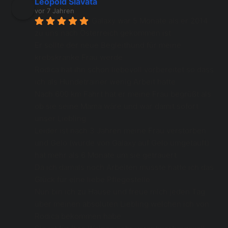
Leopold Slavata
vor 7 Jahren
Galaxy war 5 Monate als er 2014 
zu uns nach Österreich gekommen ist 
Er sollte der neue Begleithund für meine 
krebskranke Frau werde 
Rodica hat ihn schon liebevoll vorbereitet so dass 
ich als Hundetrainer wenig Arbeit hatte 
Nach 600 km Fahrt hat er meine Frau begrüßt als 
ob sie seine Mama wäre und war damit sofort 
unser Liebling 
Leider ist nach 3 Jahren meine Frau verstorben 
und Gelo (wurde von Galaxy auf Gelo umgetauft) 
hat mehr als 6 Monate um sie getrauert 
Da ich damals noch Arbeiten musste hatte ich das 
Glück für eine liebe Pflegestelle
Nun bin ich zu Hause und freue mich jeden Tag 
über meinen absoluten Liebling welchen ich von 
Rodica bekommen habe 