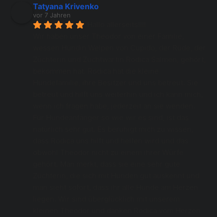
Tatyana Krivenko
vor 7 Jahren
Hallo allerseits!!!!
Wir haben unser Theodor von einer Familie, 
wessen Hündin Welpen von Cupido, der Rüde, der 
Züchterin und Zuchtwartin Rodica Salmen, gehört, 
bekommen hat. Rodica hat die kleine 
Hundefamilie, ihre Besitzer und uns betreut. Sie 
betreut und hilft uns weiterhin und ich kann mich, 
wenn ich fragen habe, jederzeit an sie wenden.  
Für Hundeanfänger so wie wir es sind, ist das 
natürlich sehr gut. Es beruhigt mich zu wissen, 
dass Rodica uns hilft und helfen wird und das 
obwohl Theodor nicht zu einem ihrer Würfe 
gehört. Man merkt, dass sie eine sehr gute 
Züchterin, die sich mit Hunden gut auskennt und 
man sieht sofort, dass ihr alle Hunde am Herzen 
liegen. Wir sind überglücklich mit unserem 
kleinen Theodor und danken Rodica vom Herzen 