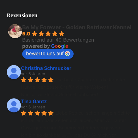
Rezensionen
Be My Forever - Golden Retriever Kennel
5.0
Basierend auf 49 Bewertungen
powered by
G
o
o
g
l
e
bewerte uns auf
Christina Schmucker
vor 6 Jahren
Die beste Züchterin, die liebsten 
Hunde, der beste Ort für kleine Welpen!
Nur für wirkliche Goldie-Liebhaber!
Tina Gantz
vor 6 Jahren
Liebe Rodica, schon lange möchte 
ich Dir ein paar Zeilen schreiben, aber vor lauter 
Gassi gehen und Schmusen leider vergessen.
Ich bin so dankbar 🙏🏻...das Du 😘 mich vor 