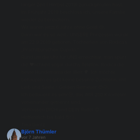
langer Zeit ( Herbst 2019) zurückgerufen hast.
Im Frühjahr 2019 beschloss ich, unsere Familie 
wieder zu bereichern.
Wir waren jetzt 6 Jahre ohne Goldi 😢.
Dann war es so weit...UNSERE Prinzessin wurde 
am 22.9.2019 geboren, Töchterlein von Rodica‘s 
„Prachtburschen Cupido.“
Rund um die Uhr für UNS erreichbar, man spürt 
die ❤️lichkeit sogar durchs Telefon. Rodica die 
beste Hundemama der Welt 🌍. Ich möchte 
behaupten es gibt keine bessere Züchterin, mit 
Leib und Seele - Golden Retriever 😍🐶.
Ich bedauere es sehr😢, das WIR 200 Kilometer 
voneinander getrennt sind.
Vermissen DICH und DEIN Rudel 😍.
Hoffentlich bis bald 👋🏻.
Tina Gantz
Björn Thümler
vor 7 Jahren