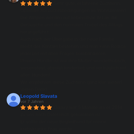
Sehr gute, erfahrene Züchterin. 
Optimale Aufzuchtsbedingungen im Wohnzimmer! 
Die Welpen werden auf liebevollste Art an die 
Geräusche und den normalen Trubel des Alltags 
herangeführt. 
Auch nach der Übergabe in die neue Familie 
bleibt der Kontakt bestehen und man kann Rodica 
jederzeit mit allen Fragen bombardieren. 
Unsere Hündin ist wie ihre Mutter wunderhübsch, 
wesensfest, absolut kinderlieb und verträglich mit 
allen Hunden! 
Wir empfehlen diese Züchterin ganz klar weiter! 
Vielen Dank!
Leopold Slavata
vor 7 Jahren
Galaxy war 5 Monate als er 2014 
zu uns nach Österreich gekommen ist 
Er sollte der neue Begleithund für meine 
krebskranke Frau werde 