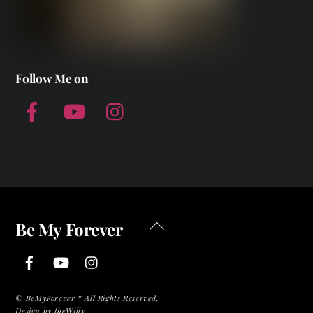
Follow Me on
Facebook
YouTube
Instagram
Back
Be My Forever
To
Facebook
YouTube
Instagram
Top
©
BeMyForever * All Rights Reserved.
Design by theWilly