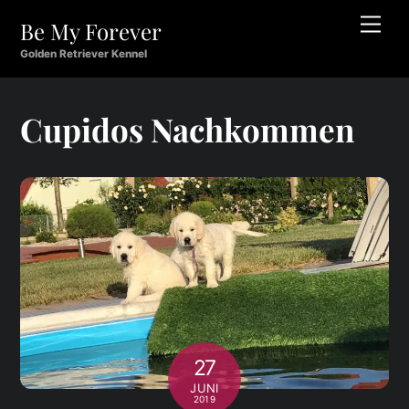
Skip
Men
Be My Forever
to
content
Golden Retriever Kennel
Cupidos Nachkommen
27
JUNI
2019