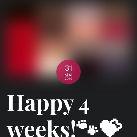
31
MAI
2019
Happy 4
weeks!🐾💝