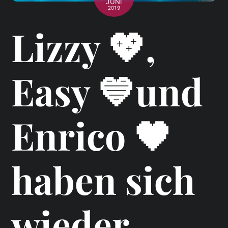
JUNI
2019
Lizzy 💖,
Easy 💙und
Enrico 🖤
haben sich
wieder