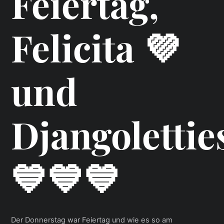
Feiertag,
Felicita 💜
und
Djangolettie
💙💙💙
Der Donnerstag war Feiertag und wie es so am