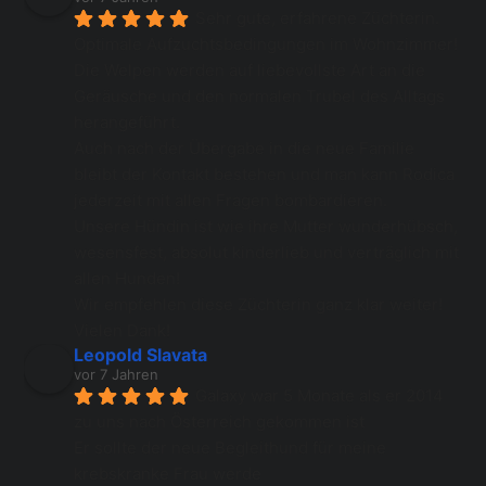
Sehr gute, erfahrene Züchterin. 
Optimale Aufzuchtsbedingungen im Wohnzimmer! 
Die Welpen werden auf liebevollste Art an die 
Geräusche und den normalen Trubel des Alltags 
herangeführt. 
Auch nach der Übergabe in die neue Familie 
bleibt der Kontakt bestehen und man kann Rodica 
jederzeit mit allen Fragen bombardieren. 
Unsere Hündin ist wie ihre Mutter wunderhübsch, 
wesensfest, absolut kinderlieb und verträglich mit 
allen Hunden! 
Wir empfehlen diese Züchterin ganz klar weiter! 
Vielen Dank!
Leopold Slavata
vor 7 Jahren
Galaxy war 5 Monate als er 2014 
zu uns nach Österreich gekommen ist 
Er sollte der neue Begleithund für meine 
krebskranke Frau werde 