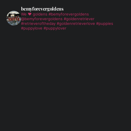
bemyforevergoldens
We ❤️ goldens
#bemyforevergoldens
@bemyforevergoldens #goldenretriever
#retrieveroftheday #goldenretrieverlove #puppies
#puppylove #puppylover