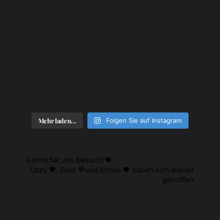
Mehr laden...
Folgen Sie auf Instagram
Carina hat uns besucht 💝
Lizzy 💖, Easy 💙und Enrico 🖤 haben sich wieder
getroffen