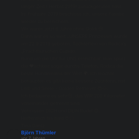
langer Zeit ( Herbst 2019) zurückgerufen hast.
Im Frühjahr 2019 beschloss ich, unsere Familie 
wieder zu bereichern.
Wir waren jetzt 6 Jahre ohne Goldi 😢.
Dann war es so weit...UNSERE Prinzessin wurde 
am 22.9.2019 geboren, Töchterlein von Rodica‘s 
„Prachtburschen Cupido.“
Rund um die Uhr für UNS erreichbar, man spürt 
die ❤️lichkeit sogar durchs Telefon. Rodica die 
beste Hundemama der Welt 🌍. Ich möchte 
behaupten es gibt keine bessere Züchterin, mit 
Leib und Seele - Golden Retriever 😍🐶.
Ich bedauere es sehr😢, das WIR 200 Kilometer 
voneinander getrennt sind.
Vermissen DICH und DEIN Rudel 😍.
Hoffentlich bis bald 👋🏻.
Tina Gantz
Björn Thümler
vor 7 Jahren