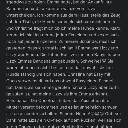
irgendwas zu holen. Emma hatte, bei der Ankunft ihre
Bandana an und so konnten wir sie von Lizzy
unterscheiden. Ich komme aus dem Haus, stelle das Zeug
auf den Tisch, die Hunde sammeln sich um mich herum
und Christine fragt mich ob ich meine Hunde kenne. Klaro,
kenne ich sie! Ich nenne jeden Einzelnen und zeige auch
noch auf jeden Einzelnen. Zu meiner Schande, muss ich
gestehen, dass ich total falsch lag!!! Emma war Lizzy und
Lizzy war Emma. Die lieben Besitzer meinen Babys haben
Lizzy Emmas Bandana umgebunden. Schweine! 🤣 Sie
waren aber auch nicht besser und das obwohl sie ihre
Hunde ständig um sich haben. Christine hat Easy mit
Coco verwechselt und das obwohl Easy einen Pimmel
hat. Diana, als sie Emma gerufen hat und Lizzy aber zu ihr
gelaufen ist, hat meine Lizzy als ihre Emma erkannt.
Hahahaha!!! Die Cocolinas haben das Aussehen ihrer
Mutter vererbt bekommen und es ist unheimlich schwer
alle auseinander zu halten. Schöne Hunde!😍😍😍 Gott sei
Dank hatte Lizzy ein Öl-fleck auf dem Rücken, weil sie sich
in der Garage unters Auto gekrabbelt ist, sonst hätten