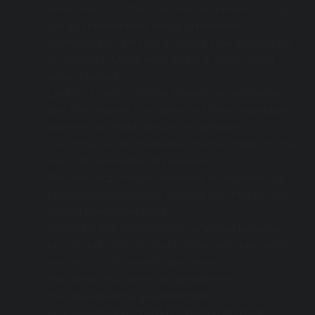
Rodica hat ihn schon liebevoll vorbereitet so dass 
ich als Hundetrainer wenig Arbeit hatte 
Nach 600 km Fahrt hat er meine Frau begrüßt als 
ob sie seine Mama wäre und war damit sofort 
unser Liebling 
Leider ist nach 3 Jahren meine Frau verstorben 
und Gelo (wurde von Galaxy auf Gelo umgetauft) 
hat mehr als 6 Monate um sie getrauert 
Da ich damals noch Arbeiten musste hatte ich das 
Glück für eine liebe Pflegestelle
Nun bin ich zu Hause und freue mich jeden Tag 
über meinen absoluten Liebling welchen ich von 
Rodica bekommen habe 
Sie ist für Ihre Welpen sehr verantwortungsvoll 
und ich hab Gelo erst nach Österreich bekommen 
nachdem ich Ihr eine Kopie meines 
HundetrainerAusweis für gewaltfreie 
Hundeausbildung gesendet habe
Leo Slavata Mauerbach bei Wien Österreich