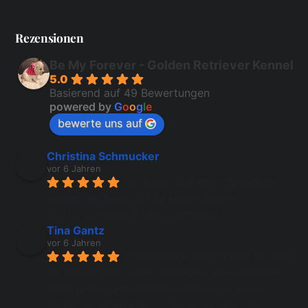
Rezensionen
Be My Forever - Golden Retriever Kennel
5.0
Basierend auf 49 Bewertungen
powered by
G
o
o
g
l
e
bewerte uns auf
Christina Schmucker
vor 6 Jahren
Die beste Züchterin, die liebsten 
Hunde, der beste Ort für kleine Welpen!
Nur für wirkliche Goldie-Liebhaber!
Tina Gantz
vor 6 Jahren
Liebe Rodica, schon lange möchte 
ich Dir ein paar Zeilen schreiben, aber vor lauter 
Gassi gehen und Schmusen leider vergessen.
Ich bin so dankbar 🙏🏻...das Du 😘 mich vor 