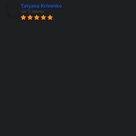
Tatyana Krivenko
vor 7 Jahren
Hallo allerseits!!!!
Wir haben unser Theodor von einer Familie, 
wessen Hündin Welpen von Cupido, der Rüde, der 
Züchterin und Zuchtwartin Rodica Salmen, gehört, 
bekommen hat. Rodica hat die kleine 
Hundefamilie, ihre Besitzer und uns betreut. Sie 
betreut und hilft uns weiterhin und ich kann mich, 
wenn ich fragen habe, jederzeit an sie wenden.  
Für Hundeanfänger so wie wir es sind, ist das 
natürlich sehr gut. Es beruhigt mich zu wissen, 
dass Rodica uns hilft und helfen wird und das 
obwohl Theodor nicht zu einem ihrer Würfe 
gehört. Man merkt, dass sie eine sehr gute 
Züchterin, die sich mit Hunden gut auskennt und 
man sieht sofort, dass ihr alle Hunde am Herzen 
liegen. Wir sind überglücklich mit unserem 
kleinen Theodor und danken Rodica vom Herzen 