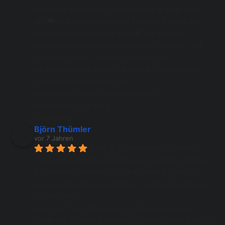
Rund um die Uhr für UNS erreichbar, man spürt 
die ❤️lichkeit sogar durchs Telefon. Rodica die 
beste Hundemama der Welt 🌍. Ich möchte 
behaupten es gibt keine bessere Züchterin, mit 
Leib und Seele - Golden Retriever 😍🐶.
Ich bedauere es sehr😢, das WIR 200 Kilometer 
voneinander getrennt sind.
Vermissen DICH und DEIN Rudel 😍.
Hoffentlich bis bald 👋🏻.
Tina Gantz
Björn Thümler
vor 7 Jahren
Sehr gute, erfahrene Züchterin. 
Optimale Aufzuchtsbedingungen im Wohnzimmer! 
Die Welpen werden auf liebevollste Art an die 
Geräusche und den normalen Trubel des Alltags 
herangeführt. 
Auch nach der Übergabe in die neue Familie 
bleibt der Kontakt bestehen und man kann Rodica 