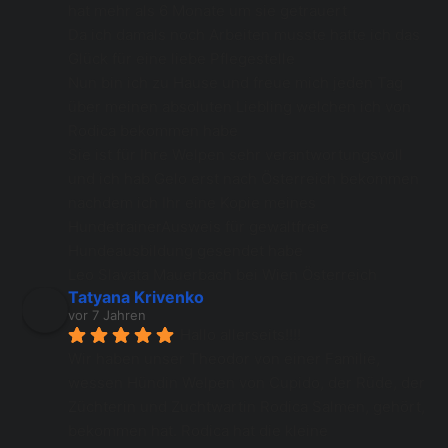
hat mehr als 6 Monate um sie getrauert 
Da ich damals noch Arbeiten musste hatte ich das 
Glück für eine liebe Pflegestelle
Nun bin ich zu Hause und freue mich jeden Tag 
über meinen absoluten Liebling welchen ich von 
Rodica bekommen habe 
Sie ist für Ihre Welpen sehr verantwortungsvoll 
und ich hab Gelo erst nach Österreich bekommen 
nachdem ich Ihr eine Kopie meines 
HundetrainerAusweis für gewaltfreie 
Hundeausbildung gesendet habe
Leo Slavata Mauerbach bei Wien Österreich
Tatyana Krivenko
vor 7 Jahren
Hallo allerseits!!!!
Wir haben unser Theodor von einer Familie, 
wessen Hündin Welpen von Cupido, der Rüde, der 
Züchterin und Zuchtwartin Rodica Salmen, gehört, 
bekommen hat. Rodica hat die kleine 