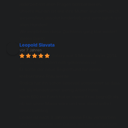
jederzeit mit allen Fragen bombardieren. 
Unsere Hündin ist wie ihre Mutter wunderhübsch, 
wesensfest, absolut kinderlieb und verträglich mit 
allen Hunden! 
Wir empfehlen diese Züchterin ganz klar weiter! 
Vielen Dank!
Leopold Slavata
vor 7 Jahren
Galaxy war 5 Monate als er 2014 
zu uns nach Österreich gekommen ist 
Er sollte der neue Begleithund für meine 
krebskranke Frau werde 
Rodica hat ihn schon liebevoll vorbereitet so dass 
ich als Hundetrainer wenig Arbeit hatte 
Nach 600 km Fahrt hat er meine Frau begrüßt als 
ob sie seine Mama wäre und war damit sofort 
unser Liebling 
Leider ist nach 3 Jahren meine Frau verstorben 
und Gelo (wurde von Galaxy auf Gelo umgetauft) 