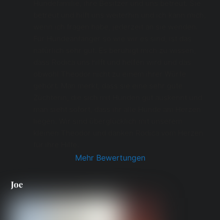
Hundefamilie, ihre Besitzer und uns betreut. Sie 
betreut und hilft uns weiterhin und ich kann mich, 
wenn ich fragen habe, jederzeit an sie wenden.  
Für Hundeanfänger so wie wir es sind, ist das 
natürlich sehr gut. Es beruhigt mich zu wissen, 
dass Rodica uns hilft und helfen wird und das 
obwohl Theodor nicht zu einem ihrer Würfe 
gehört. Man merkt, dass sie eine sehr gute 
Züchterin, die sich mit Hunden gut auskennt und 
man sieht sofort, dass ihr alle Hunde am Herzen 
liegen. Wir sind überglücklich mit unserem 
kleinen Theodor und danken Rodica vom Herzen 
für ihre Hilfe.
Mehr Bewertungen
Joe