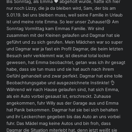
Bis Sonntag, als Emma ❤ abgeholt wurde, hatte ich hier
nur noch Lizzy, die ja da bleiben wird, Sam, der bis am
5.01.19. bei uns bleiben muss, weil seine Familie in Urlaub
ist und meine rote Emma. So leer unser Zuhause!😢 Am
Sonntag Vormittag kam Emmas Familie. Wir sind
zusammen mit der Kleinen gelaufen und Dagmar hat sie
geführt und zu sich gerufen. Mein Mädchen war so super
und Dagmar war ja fast ein Profi! Dagmar, die beim letzten
Besuch sehr verklemmt war, ist diesmal total locker
gewesen, hat Emma beobachtet, getan was ich ihr gesagt
habe, dass sie tun muss und sie hat auch nach ihrem
Gefühl gehandelt und zwar perfekt. Dagmar hat eine tolle
Beobachtungsgabe und ausgezeichnete Instinkte! 👌
Während wir nach Hause gelaufen sind, hat sich Emma,
als ein Auto vorbei gesaust ist, erschreckt. Zuhause
angekommen, fuhr Willy aus der Garage aus und Emma
hat Panik bekommen. Dagmar hat sie bei sich behalten
und ihr Leckerchen gegeben bis das Auto an uns vorbei
fuhr. Das Mädel mag keine Autos und bin froh, dass
Dagmar die Situation miterlebt hat, denn jetzt weißt sie