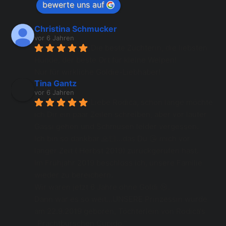
bewerte uns auf
Christina Schmucker
vor 6 Jahren
Die beste Züchterin, die liebsten 
Hunde, der beste Ort für kleine Welpen!
Nur für wirkliche Goldie-Liebhaber!
Tina Gantz
vor 6 Jahren
Liebe Rodica, schon lange möchte 
ich Dir ein paar Zeilen schreiben, aber vor lauter 
Gassi gehen und Schmusen leider vergessen.
Ich bin so dankbar 🙏🏻...das Du 😘 mich vor 
langer Zeit ( Herbst 2019) zurückgerufen hast.
Im Frühjahr 2019 beschloss ich, unsere Familie 
wieder zu bereichern.
Wir waren jetzt 6 Jahre ohne Goldi 😢.
Dann war es so weit...UNSERE Prinzessin wurde 
am 22.9.2019 geboren, Töchterlein von Rodica‘s 
„Prachtburschen Cupido.“