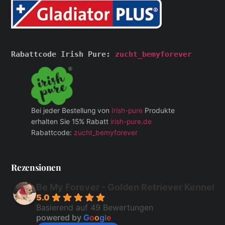
Rabattcode Irish Pure: 
zucht_bemyforever
Bei jeder Bestellung von
Irish-pure
Produkte
erhalten Sie 15% Rabatt
irish-pure.de
Rabattcode:
zucht_bemyforever
Rezensionen
Be My Forever - Golden Retriever Kennel
5.0
Basierend auf 49 Bewertungen
powered by
G
o
o
g
l
e