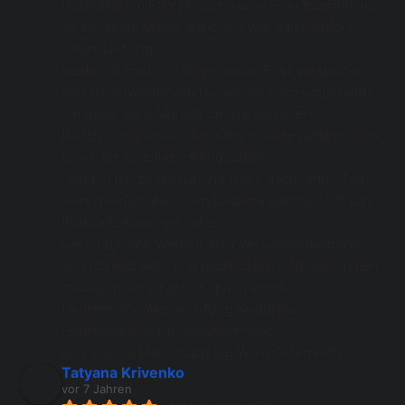
Nach 600 km Fahrt hat er meine Frau begrüßt als 
ob sie seine Mama wäre und war damit sofort 
unser Liebling 
Leider ist nach 3 Jahren meine Frau verstorben 
und Gelo (wurde von Galaxy auf Gelo umgetauft) 
hat mehr als 6 Monate um sie getrauert 
Da ich damals noch Arbeiten musste hatte ich das 
Glück für eine liebe Pflegestelle
Nun bin ich zu Hause und freue mich jeden Tag 
über meinen absoluten Liebling welchen ich von 
Rodica bekommen habe 
Sie ist für Ihre Welpen sehr verantwortungsvoll 
und ich hab Gelo erst nach Österreich bekommen 
nachdem ich Ihr eine Kopie meines 
HundetrainerAusweis für gewaltfreie 
Hundeausbildung gesendet habe
Leo Slavata Mauerbach bei Wien Österreich
Tatyana Krivenko
vor 7 Jahren