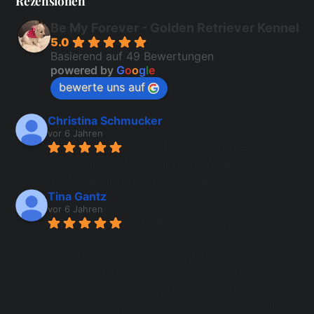
Rezensionen
Be My Forever - Golden Retriever Kennel
5.0
Basierend auf 49 Bewertungen
powered by
G
o
o
g
l
e
bewerte uns auf
Christina Schmucker
vor 6 Jahren
Die beste Züchterin, die liebsten 
Hunde, der beste Ort für kleine Welpen!
Nur für wirkliche Goldie-Liebhaber!
Tina Gantz
vor 6 Jahren
Liebe Rodica, schon lange möchte 
ich Dir ein paar Zeilen schreiben, aber vor lauter 
Gassi gehen und Schmusen leider vergessen.
Ich bin so dankbar 🙏🏻...das Du 😘 mich vor 
langer Zeit ( Herbst 2019) zurückgerufen hast.
Im Frühjahr 2019 beschloss ich, unsere Familie 