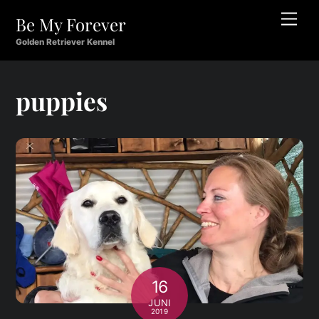
Skip
Men
Be My Forever
to
content
Golden Retriever Kennel
puppies
16
JUNI
2019