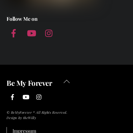
Follow Me on
Facebook
YouTube
Instagram
Back
Be My Forever
To
Facebook
YouTube
Instagram
Top
©
BeMyForever * All Rights Reserved.
Design by theWilly
Impressum