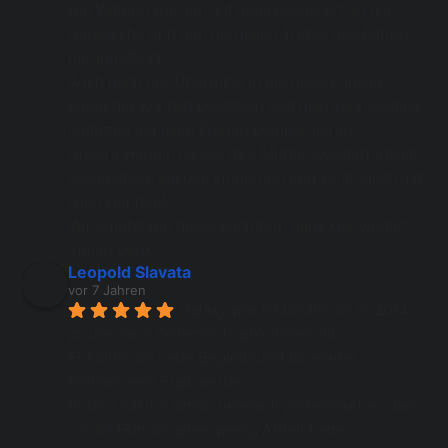
Die Welpen werden auf liebevollste Art an die 
Geräusche und den normalen Trubel des Alltags 
herangeführt. 
Auch nach der Übergabe in die neue Familie 
bleibt der Kontakt bestehen und man kann Rodica 
jederzeit mit allen Fragen bombardieren. 
Unsere Hündin ist wie ihre Mutter wunderhübsch, 
wesensfest, absolut kinderlieb und verträglich mit 
allen Hunden! 
Wir empfehlen diese Züchterin ganz klar weiter! 
Vielen Dank!
Leopold Slavata
vor 7 Jahren
Galaxy war 5 Monate als er 2014 
zu uns nach Österreich gekommen ist 
Er sollte der neue Begleithund für meine 
krebskranke Frau werde 
Rodica hat ihn schon liebevoll vorbereitet so dass 
ich als Hundetrainer wenig Arbeit hatte 