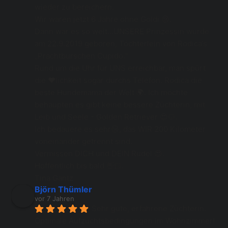
wieder zu bereichern.
Wir waren jetzt 6 Jahre ohne Goldi 😢.
Dann war es so weit...UNSERE Prinzessin wurde 
am 22.9.2019 geboren, Töchterlein von Rodica‘s 
„Prachtburschen Cupido.“
Rund um die Uhr für UNS erreichbar, man spürt 
die ❤️lichkeit sogar durchs Telefon. Rodica die 
beste Hundemama der Welt 🌍. Ich möchte 
behaupten es gibt keine bessere Züchterin, mit 
Leib und Seele - Golden Retriever 😍🐶.
Ich bedauere es sehr😢, das WIR 200 Kilometer 
voneinander getrennt sind.
Vermissen DICH und DEIN Rudel 😍.
Hoffentlich bis bald 👋🏻.
Tina Gantz
Björn Thümler
vor 7 Jahren
Sehr gute, erfahrene Züchterin. 
Optimale Aufzuchtsbedingungen im Wohnzimmer! 