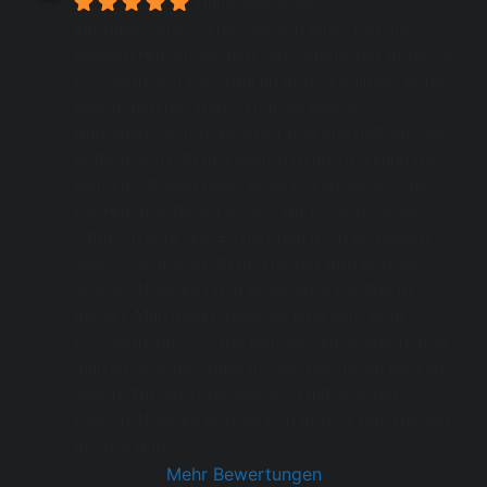
Hallo allerseits!!!!
Wir haben unser Theodor von einer Familie, 
wessen Hündin Welpen von Cupido, der Rüde, der 
Züchterin und Zuchtwartin Rodica Salmen, gehört, 
bekommen hat. Rodica hat die kleine 
Hundefamilie, ihre Besitzer und uns betreut. Sie 
betreut und hilft uns weiterhin und ich kann mich, 
wenn ich fragen habe, jederzeit an sie wenden.  
Für Hundeanfänger so wie wir es sind, ist das 
natürlich sehr gut. Es beruhigt mich zu wissen, 
dass Rodica uns hilft und helfen wird und das 
obwohl Theodor nicht zu einem ihrer Würfe 
gehört. Man merkt, dass sie eine sehr gute 
Züchterin, die sich mit Hunden gut auskennt und 
man sieht sofort, dass ihr alle Hunde am Herzen 
liegen. Wir sind überglücklich mit unserem 
kleinen Theodor und danken Rodica vom Herzen 
für ihre Hilfe.
Mehr Bewertungen