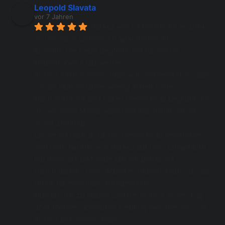
Leopold Slavata
vor 7 Jahren
Galaxy war 5 Monate als er 2014 
zu uns nach Österreich gekommen ist 
Er sollte der neue Begleithund für meine 
krebskranke Frau werde 
Rodica hat ihn schon liebevoll vorbereitet so dass 
ich als Hundetrainer wenig Arbeit hatte 
Nach 600 km Fahrt hat er meine Frau begrüßt als 
ob sie seine Mama wäre und war damit sofort 
unser Liebling 
Leider ist nach 3 Jahren meine Frau verstorben 
und Gelo (wurde von Galaxy auf Gelo umgetauft) 
hat mehr als 6 Monate um sie getrauert 
Da ich damals noch Arbeiten musste hatte ich das 
Glück für eine liebe Pflegestelle
Nun bin ich zu Hause und freue mich jeden Tag 
über meinen absoluten Liebling welchen ich von 
Rodica bekommen habe 