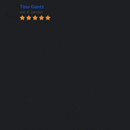
Nur für wirkliche Goldie-Liebhaber!
Tina Gantz
vor 6 Jahren
Liebe Rodica, schon lange möchte 
ich Dir ein paar Zeilen schreiben, aber vor lauter 
Gassi gehen und Schmusen leider vergessen.
Ich bin so dankbar 🙏🏻...das Du 😘 mich vor 
langer Zeit ( Herbst 2019) zurückgerufen hast.
Im Frühjahr 2019 beschloss ich, unsere Familie 
wieder zu bereichern.
Wir waren jetzt 6 Jahre ohne Goldi 😢.
Dann war es so weit...UNSERE Prinzessin wurde 
am 22.9.2019 geboren, Töchterlein von Rodica‘s 
„Prachtburschen Cupido.“
Rund um die Uhr für UNS erreichbar, man spürt 
die ❤️lichkeit sogar durchs Telefon. Rodica die 
beste Hundemama der Welt 🌍. Ich möchte 
behaupten es gibt keine bessere Züchterin, mit 
Leib und Seele - Golden Retriever 😍🐶.
Ich bedauere es sehr😢, das WIR 200 Kilometer 