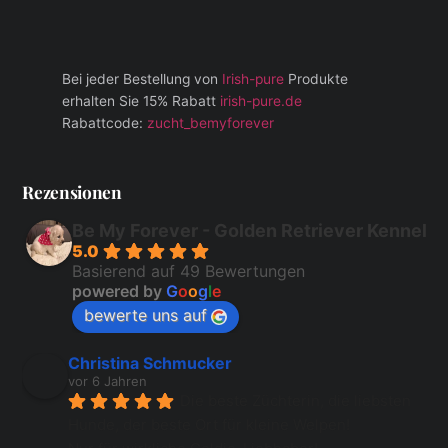
Bei jeder Bestellung von
Irish-pure
Produkte
erhalten Sie 15% Rabatt
irish-pure.de
Rabattcode:
zucht_bemyforever
Rezensionen
Be My Forever - Golden Retriever Kennel
5.0
Basierend auf 49 Bewertungen
powered by
G
o
o
g
l
e
bewerte uns auf
Christina Schmucker
vor 6 Jahren
Die beste Züchterin, die liebsten 
Hunde, der beste Ort für kleine Welpen!