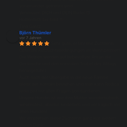
voneinander getrennt sind.
Vermissen DICH und DEIN Rudel 😍.
Hoffentlich bis bald 👋🏻.
Tina Gantz
Björn Thümler
vor 7 Jahren
Sehr gute, erfahrene Züchterin. 
Optimale Aufzuchtsbedingungen im Wohnzimmer! 
Die Welpen werden auf liebevollste Art an die 
Geräusche und den normalen Trubel des Alltags 
herangeführt. 
Auch nach der Übergabe in die neue Familie 
bleibt der Kontakt bestehen und man kann Rodica 
jederzeit mit allen Fragen bombardieren. 
Unsere Hündin ist wie ihre Mutter wunderhübsch, 
wesensfest, absolut kinderlieb und verträglich mit 
allen Hunden! 
Wir empfehlen diese Züchterin ganz klar weiter! 
Vielen Dank!