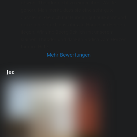
obwohl Theodor nicht zu einem ihrer Würfe 
gehört. Man merkt, dass sie eine sehr gute 
Züchterin, die sich mit Hunden gut auskennt und 
man sieht sofort, dass ihr alle Hunde am Herzen 
liegen. Wir sind überglücklich mit unserem 
kleinen Theodor und danken Rodica vom Herzen 
für ihre Hilfe.
Mehr Bewertungen
Joe