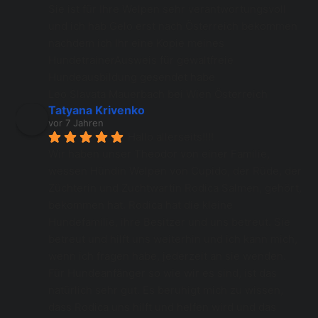
Sie ist für Ihre Welpen sehr verantwortungsvoll 
und ich hab Gelo erst nach Österreich bekommen 
nachdem ich Ihr eine Kopie meines 
HundetrainerAusweis für gewaltfreie 
Hundeausbildung gesendet habe
Leo Slavata Mauerbach bei Wien Österreich
Tatyana Krivenko
vor 7 Jahren
Hallo allerseits!!!!
Wir haben unser Theodor von einer Familie, 
wessen Hündin Welpen von Cupido, der Rüde, der 
Züchterin und Zuchtwartin Rodica Salmen, gehört, 
bekommen hat. Rodica hat die kleine 
Hundefamilie, ihre Besitzer und uns betreut. Sie 
betreut und hilft uns weiterhin und ich kann mich, 
wenn ich fragen habe, jederzeit an sie wenden.  
Für Hundeanfänger so wie wir es sind, ist das 
natürlich sehr gut. Es beruhigt mich zu wissen, 
dass Rodica uns hilft und helfen wird und das 